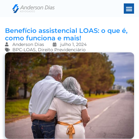
Benefício assistencial LOAS: o que é,
como funciona e mais!
Anderson Dias
julho 1, 2024
BPC-LOAS
,
Direito Previdenciário