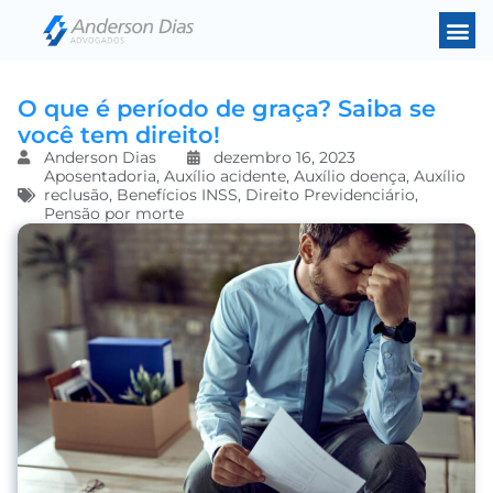
O que é período de graça? Saiba se
você tem direito!
Anderson Dias
dezembro 16, 2023
Aposentadoria
,
Auxílio acidente
,
Auxílio doença
,
Auxílio
reclusão
,
Benefícios INSS
,
Direito Previdenciário
,
Pensão por morte