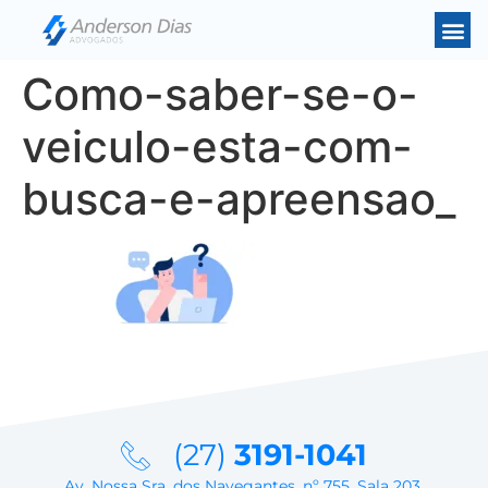
Como-saber-se-o-
veiculo-esta-com-
busca-e-apreensao_
(27)
3191-1041
Av. Nossa Sra. dos Navegantes, nº 755, Sala 203,