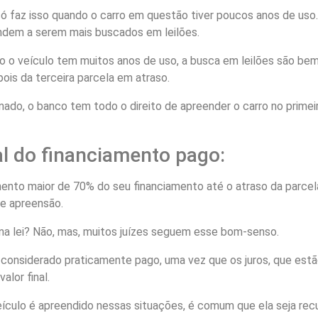
só faz isso quando o carro em questão tiver poucos anos de uso
ndem a serem mais buscados em leilões.
do o veículo tem muitos anos de uso, a busca em leilões são be
ois da terceira parcela em atraso.
do, o banco tem todo o direito de apreender o carro no primei
l do financiamento pago:
nto maior de 70% do seu financiamento até o atraso da parcela,
de apreensão.
na lei? Não, mas, muitos juízes seguem esse bom-senso.
 considerado praticamente pago, uma vez que os juros, que estã
valor final.
veículo é apreendido nessas situações, é comum que ela seja rec