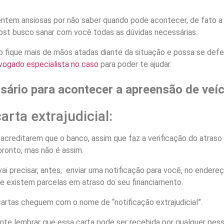
ntem ansiosas por não saber quando pode acontecer, de fato a
post busco sanar com você todas as dúvidas necessárias.
ão fique mais de mãos atadas diante da situação e possa se d
vogado especialista no caso
para poder te ajudar.
sário para acontecer a apreensão de veí
arta extrajudicial:
reditarem que o banco, assim que faz a verificação do atraso d
pronto, mas não é assim.
ai precisar, antes, enviar uma notificação para você, no endere
ue existem parcelas em atraso do seu financiamento.
rtas cheguem com o nome de “notificação extrajudicial”.
ante lembrar que essa carta pode ser recebida por qualquer pes