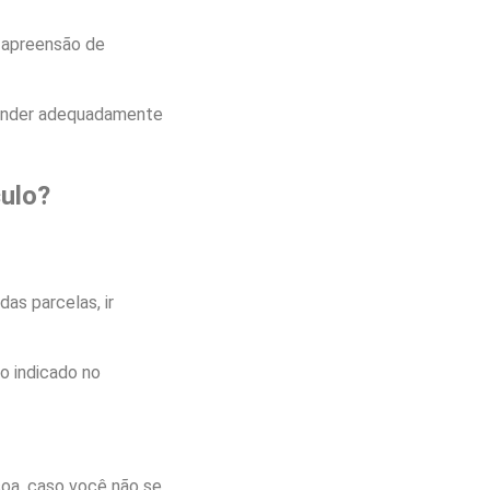
 apreensão de
efender adequadamente
culo?
as parcelas, ir
ço indicado no
soa, caso você não se