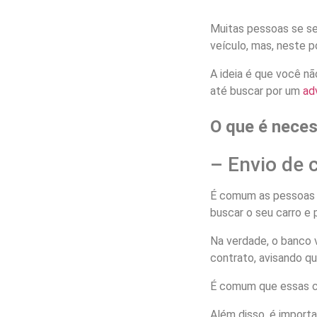
Muitas pessoas se se
veículo, mas, neste 
A ideia é que você n
até buscar por um
ad
O que é neces
– Envio de c
É comum as pessoas ac
buscar o seu carro e 
Na verdade, o banco v
contrato, avisando q
É comum que essas ca
Além disso, é import