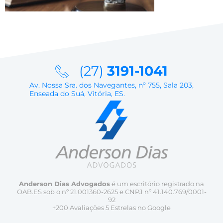
(27)
3191-1041
Av. Nossa Sra. dos Navegantes, nº 755, Sala 203,
Enseada do Suá, Vitória, ES.
Anderson Dias Advogados
é um escritório registrado na
OAB.ES sob o nº 21.001360-2625 e CNPJ nº 41.140.769/0001-
92
+200 Avaliações 5 Estrelas no Google