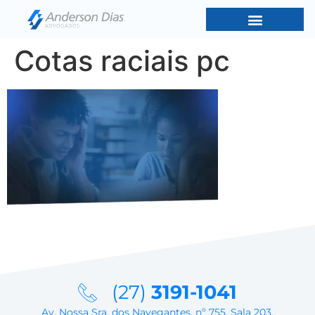
Cotas raciais pc
(27)
3191-1041
Av. Nossa Sra. dos Navegantes, nº 755, Sala 203,